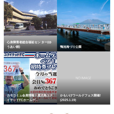
心身障害者総合福祉セン ター(ゆ
うあい館)
鴨池海づり公園
カモコミュ会員情報！鹿児島ユナ
かもいけワールドフェス開催!
イテッドFCホームゲ...
(2025.1.19)