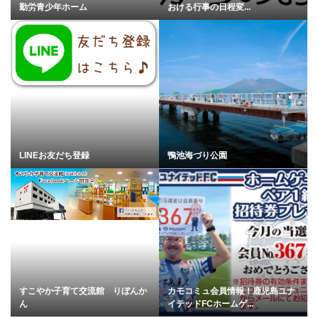
勤労青少年ホーム
おける行事の日程変...
LINEお友だち登録
鴨池海づり公園
すこやか子育て交流館 りぼんか
カモコミュ会員情報！鹿児島ユナ
ん
イテッドFCホームゲ...