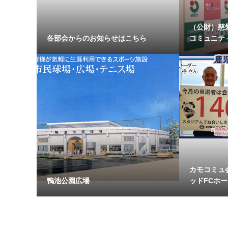
（公財）慈
各部会からのお知らせはこちら
コミュニティ
カモコミュ
鴨池公園広場
ッドFCホー