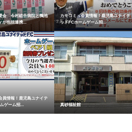
愛会 今村総合病院と鴨池
カモコミュ会員情報！鹿児島ユナイテ
が包括連携...
ッドFCホームゲーム招...
会員情報！鹿児島ユナイテ
ムゲーム招...
真砂福祉館