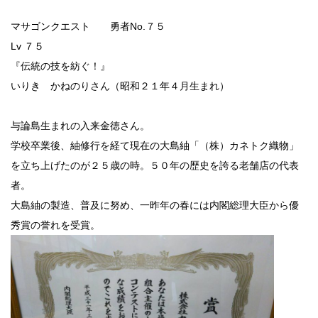
マサゴンクエスト 勇者No.７５
Lv ７５
『伝統の技を紡ぐ！』
いりき かねのりさん（昭和２１年４月生まれ）
与論島生まれの入来金徳さん。
学校卒業後、紬修行を経て現在の大島紬「（株）カネトク織物」
を立ち上げたのが２５歳の時。５０年の歴史を誇る老舗店の代表
者。
大島紬の製造、普及に努め、一昨年の春には内閣総理大臣から優
秀賞の誉れを受賞。