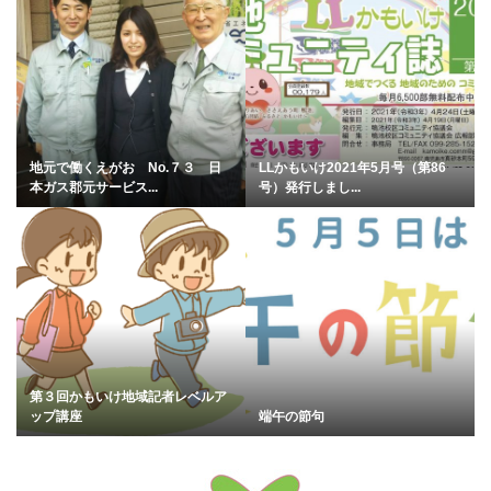
地元で働くえがお No.７３ 日
LLかもいけ2021年5月号（第86
本ガス郡元サービス...
号）発行しまし...
第３回かもいけ地域記者レベルア
ップ講座
端午の節句