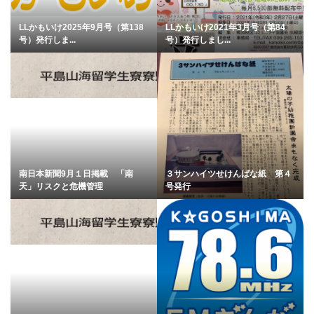
LLかもいけ2025年9月号（第138
LLかもいけ2021年3月号（第84
号）発行しま...
号）発行しまし...
南日本新聞9月１日掲載 「南
３サンハイツせけんばな紙 第４
天」リスクと危機管理
号発行