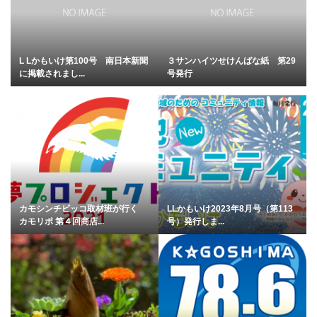
L Lかもいけ第100号 南日本新聞
３サンハイツせけんばな紙 第29
に掲載されまし...
号発行
カモシンチビッコ取材班が行く
LLかもいけ2023年8月号（第113
カモリポ 第４回商店...
号）発行しま...