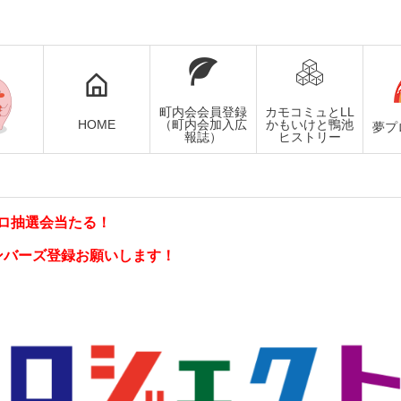
町内会会員登録
カモコミュとLL
HOME
（町内会加入広
かもいけと鴨池
夢プ
報誌）
ヒストリー
ロ抽選会当たる！
ンバーズ登録お願いします！