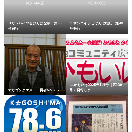
３サンハイツせけんばな紙 第36
３サンハイツせけんばな紙 第49
号発行
号発行
LLかもいけ2025年1月号（第130
マサゴンクエスト 勇者No.７５
号）発行しま...