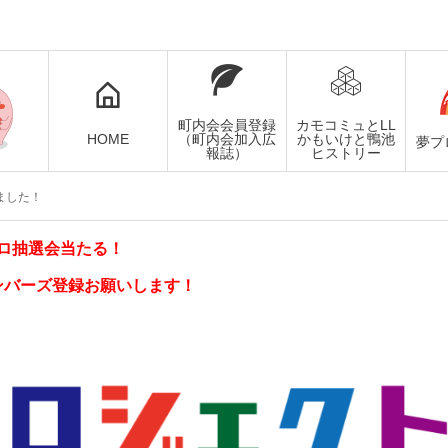
町内会会員登録
カモコミュとLL
HOME
（町内会加入広
かもいけと鴨池
夢プ
報誌）
ヒストリー
しました！
ロ抽選会当たる！
ンバーズ登録お願いします！