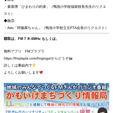
・秦基博「ひまわりの約束」（鴨池小学校福留校長先生のリクエ
スト）
◆曲③
・Ado「阿修羅ちゃん」（鴨池小学校立元PTA会長のリクエスト）
聴取は、FM７８.6MHz もしくは、
無料アプリ FMプラプラ
https://fmplapla.com/fmginga/からどうぞ
詳しくは番組内で
よろしくお願いします