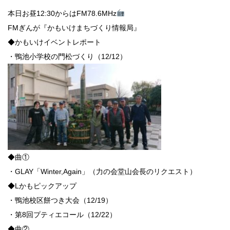
本日お昼12:30からはFM78.6MHz
FMぎんが『かもいけまちづくり情報局』
◆かもいけイベントレポート
・鴨池小学校の門松づくり（12/12）
◆曲①
・GLAY「Winter,Again」（力の会堂山会長のリクエスト）
◆Lかもピックアップ
・鴨池校区餅つき大会（12/19）
・第8回プティエコール（12/22）
◆曲②