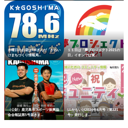
水曜日のお昼はFMぎんが「かもい
１１日は「夢プロジェクト2021の
けまちづくり情報局...
日」イオンでは黄...
（公財）鹿児島市スポーツ振興協
LLかもいけ2024年4月号（第121
会会報誌第5号届きま...
号）発行しま...