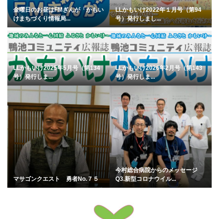
金曜日のお昼はFMぎんが「かもい
LLかもいけ2022年１月号（第94
けまちづくり情報局...
号）発行しまし...
LLかもいけ2025年5月号（第134
LLかもいけ2026年2月号（第143
号）発行しま...
号）発行しま...
今村総合病院からのメッセージ
マサゴンクエスト 勇者No.７５
Q3.新型コロナウイル...