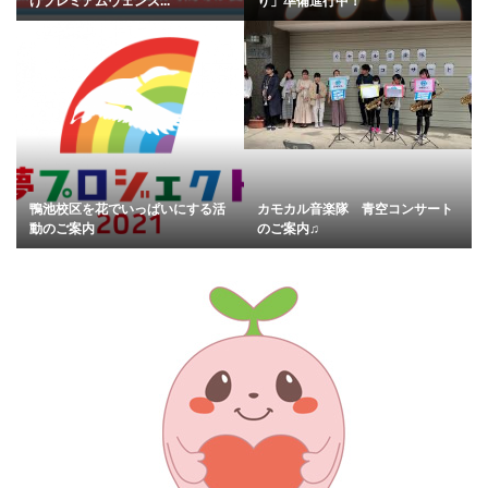
けプレミアムウェンズ...
り」準備進行中！
鴨池校区を花でいっぱいにする活
カモカル音楽隊 青空コンサート
動のご案内
のご案内♫