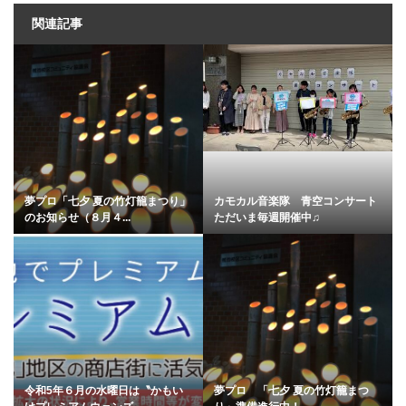
関連記事
夢プロ「七夕 夏の竹灯籠まつり」
カモカル音楽隊 青空コンサート
のお知らせ（８月４...
ただいま毎週開催中♫
令和5年６月の水曜日は〝かもい
夢プロ 「七夕 夏の竹灯籠まつ