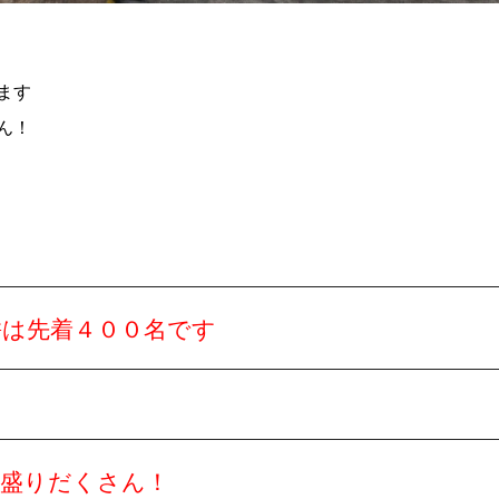
ます
ん！
餅は先着４００名です
物盛りだくさん！