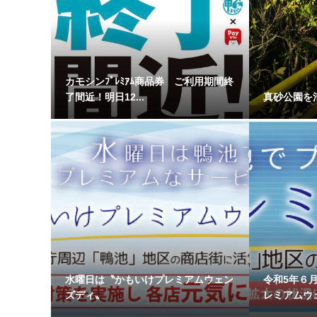
カモシンﾌﾟﾚﾐｱﾑ商品券 ご利用期間終
了間近！明日12...
真砂公園を
水曜日は〝かもいけプレミアムウェン
令和5年６
ズディ〟
レミアムウ