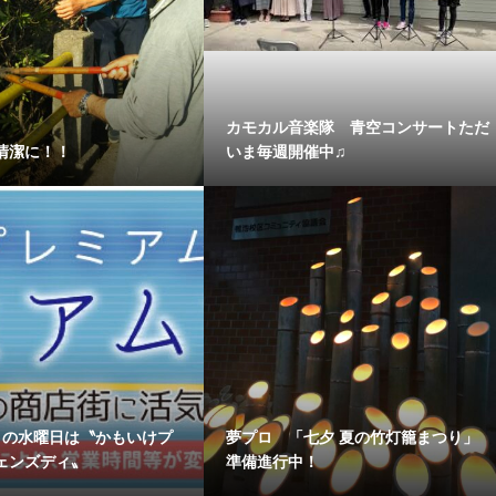
カモカル音楽隊 青空コンサートただ
清潔に！！
いま毎週開催中♫
月の水曜日は〝かもいけプ
夢プロ 「七夕 夏の竹灯籠まつり」
ェンズディ〟
準備進行中！