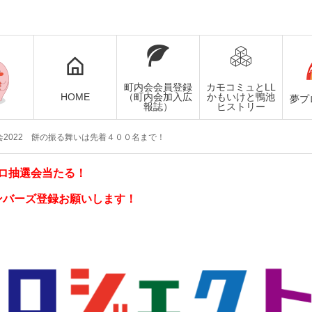
町内会会員登録
カモコミュとLL
HOME
（町内会加入広
かもいけと鴨池
夢プ
報誌）
ヒストリー
会2022 餅の振る舞いは先着４００名まで！
ロ抽選会当たる！
ンバーズ登録お願いします！