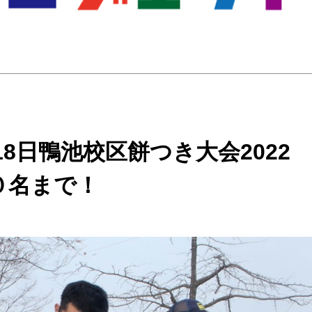
18日鴨池校区餅つき大会202
０名まで！