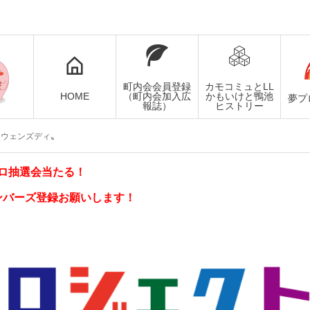
町内会会員登録
カモコミュとLL
HOME
（町内会加入広
かもいけと鴨池
夢プ
報誌）
ヒストリー
ムウェンズディ〟
ロ抽選会当たる！
ンバーズ登録お願いします！