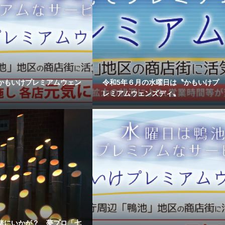
かもいけプレミアムウェン
令和5年６月の水曜日は〝かもいけプ
レミアムウェンズディ〟
緒にいかが？ 夢プロ「七