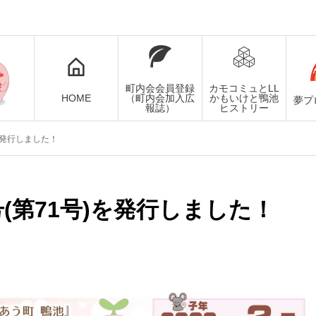
町内会会員登録
カモコミュとLL
HOME
（町内会加入広
かもいけと鴨池
夢プ
報誌）
ヒストリー
)を発行しました！
号(第71号)を発行しました！