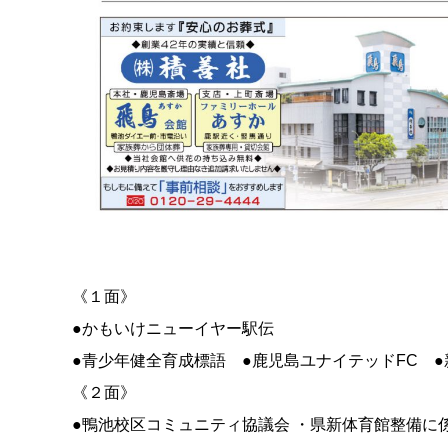
《１面》
●かもいけニューイヤー駅伝
●青少年健全育成標語 ●鹿児島ユナイテッドFC 
《２面》
●鴨池校区コミュニティ協議会 ・県新体育館整備に