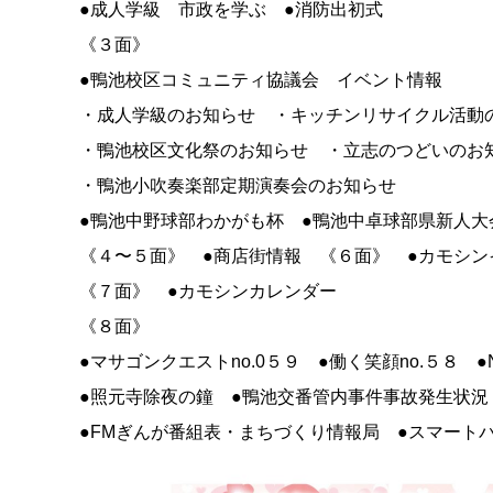
●成人学級 市政を学ぶ ●消防出初式
《３面》
●鴨池校区コミュニティ協議会 イベント情報
・成人学級のお知らせ ・キッチンリサイクル活動
・鴨池校区文化祭のお知らせ ・立志のつどいのお
・鴨池小吹奏楽部定期演奏会のお知らせ
●鴨池中野球部わかがも杯 ●鴨池中卓球部県新人大
《４〜５面》 ●商店街情報 《６面》 ●カモシン
《７面》 ●カモシンカレンダー
《８面》
●マサゴンクエストno.0５９ ●働く笑顔no.５８ 
●照元寺除夜の鐘 ●鴨池交番管内事件事故発生状況
●FMぎんが番組表・まちづくり情報局 ●スマート