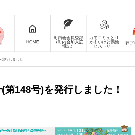
町内会会員登録
カモコミュとLL
HOME
（町内会加入広
かもいけと鴨池
夢プ
報誌）
ヒストリー
)を発行しました！
号(第148号)を発行しました！