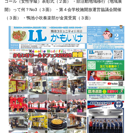
コール（女性学級）表彰式（２面） ・部活動地域移行（地域展
開）って何？No3（３面） ・第４会学校施開放運営協議会開催
（３面） ・鴨池小吹奏楽部が金賞受賞（３面）