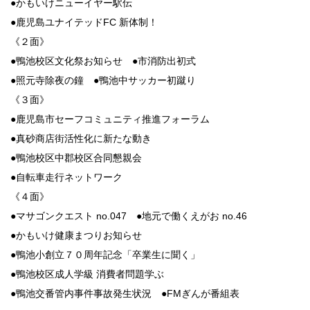
●かもいけニューイヤー駅伝
●鹿児島ユナイテッドFC 新体制！
《２面》
●鴨池校区文化祭お知らせ ●市消防出初式
●照元寺除夜の鐘 ●鴨池中サッカー初蹴り
《３面》
●鹿児島市セーフコミュニティ推進フォーラム
●真砂商店街活性化に新たな動き
●鴨池校区中郡校区合同懇親会
●自転車走行ネットワーク
《４面》
●マサゴンクエスト no.047 ●地元で働くえがお no.46
●かもいけ健康まつりお知らせ
●鴨池小創立７０周年記念「卒業生に聞く」
●鴨池校区成人学級 消費者問題学ぶ
●鴨池交番管内事件事故発生状況 ●FMぎんが番組表