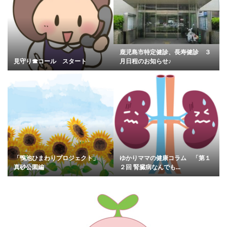
鹿児島市特定健診、長寿健診 ３
見守り☎︎コール スタート
月日程のお知らせ♪
「鴨池ひまわりプロジェクト」
ゆかりママの健康コラム 「第１
真砂公園編
２回 腎臓病なんでも...