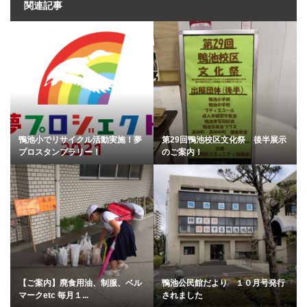
関連記事
鴨池小でリサイクル活動実施！夢
第29回鴨池校区文化祭 後半展示
プロスタンプラリー！
のご案内！
【ご案内】廃食用油、制服、ベル
鴨池公民館だより １０月号発行
マークetc 毎月１...
されました