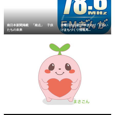
南日本新聞掲載 「南点」 子供
水曜日のお昼はFMぎんが「かもい
たちの未来
けまちづくり情報局...