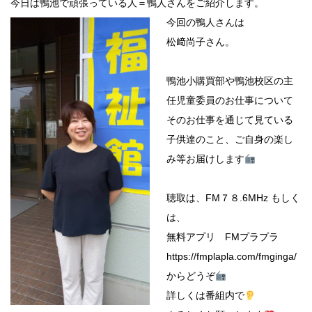
今日は鴨池で頑張っている人＝鴨人さんをご紹介します。
今回の鴨人さんは
松﨑尚子さん。
鴨池小購買部や鴨池校区の主
任児童委員のお仕事について
そのお仕事を通じて見ている
子供達のこと、ご自身の楽し
み等お届けします
聴取は、FM７８.6MHz もしく
は、
無料アプリ FMプラプラ
https://fmplapla.com/fmginga/
からどうぞ
詳しくは番組内で