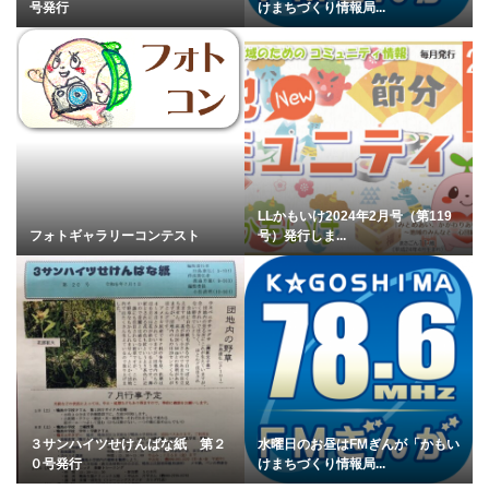
号発行
けまちづくり情報局...
LLかもいけ2024年2月号（第119
フォトギャラリーコンテスト
号）発行しま...
３サンハイツせけんばな紙 第２
水曜日のお昼はFMぎんが「かもい
０号発行
けまちづくり情報局...