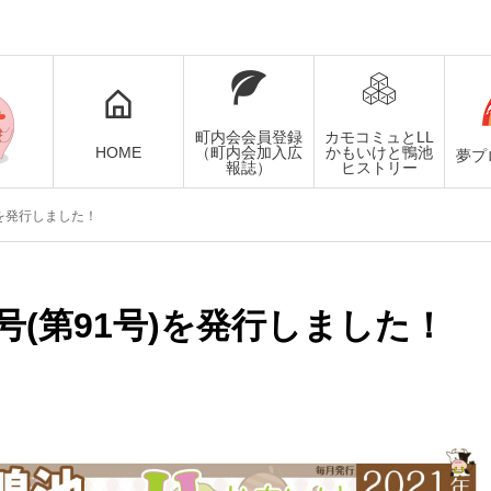
町内会会員登録
カモコミュとLL
HOME
（町内会加入広
かもいけと鴨池
夢プ
報誌）
ヒストリー
)を発行しました！
月号(第91号)を発行しました！