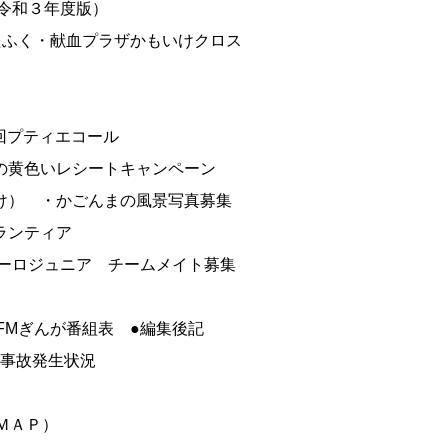
令和３年度版）
たふく・献血プラザかもいけクロス
回プティエコール
の黄色いレシートキャンペーン
け） ・かごんまの風景写真募集
ランティア
ゥーロジュニア チームメイト募集
●FMぎんが番組表 ●編集後記
件事故発生状況
ＭＡＰ）