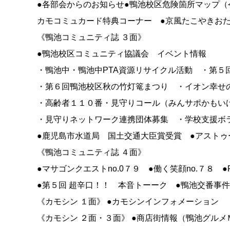
●各部会からのお知らせ●鴨池校区危険箇所マップ（
カモコミュカード特典コーナー ●京風たこやきお
《鴨池コミュニティ誌 ３面》
●鴨池校区コミュニティ協議会 イベント情報
・鴨池中・鴨池中PTA資源リサイクル活動 ・第５
・第６回鴨池校区秋の竹灯篭まつり ・イオン幸せ
・高齢者１１０番・見守りコール（みんサポかもい
・見守りネットワーク連携団体募集 ・学校支援ボ
●鹿児島市水道局 国土交通大臣賞受賞 ●アスト
《鴨池コミュニティ誌 ４面》
●マサゴンクエストno.0７９ ●働く笑顔no.７８ 
●第５回 超辛口！！ 本音トーーク ●鴨池交番事
《カモシン １面》 ●カモシンインフォメーション
《カモシン ２面・３面》 ●商店街情報（鴨池グルメ