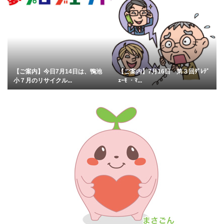
【ご案内】今日7月14日は、鴨池
【ご案内】7月16日 第３回ﾀﾞﾚﾃﾞ
小７月のリサイクル...
ｪｰﾓ ・ﾏ...