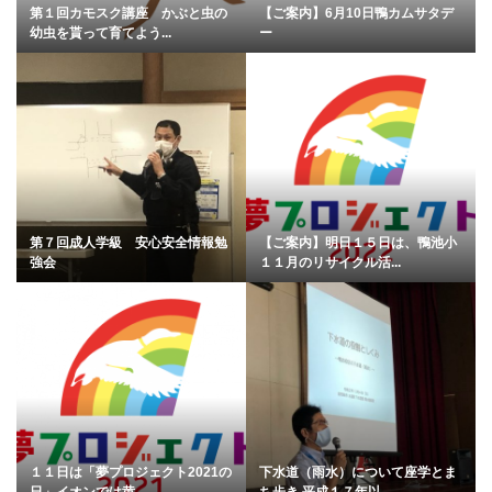
第１回カモスク講座 かぶと虫の
【ご案内】6月10日鴨カムサタデ
幼虫を貰って育てよう...
ー
第７回成人学級 安心安全情報勉
【ご案内】明日１５日は、鴨池小
強会
１１月のリサイクル活...
１１日は「夢プロジェクト2021の
下水道（雨水）について座学とま
日」イオンでは黄...
ち歩き 平成１７年以...