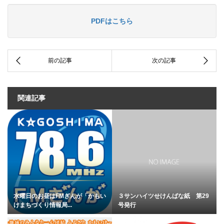
PDFはこちら
関連記事
水曜日のお昼はFMぎんが「かもい
３サンハイツせけんばな紙 第29
けまちづくり情報局...
号発行