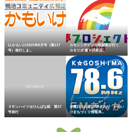
LLかもいけ2025年8月号（第137
カモシンチビッコ取材班が行く
号）発行しま...
カモリポ 第６回商店...
３サンハイツせけんばな紙 第37
水曜日のお昼はFMぎんが「かもい
号発行
けまちづくり情報局...