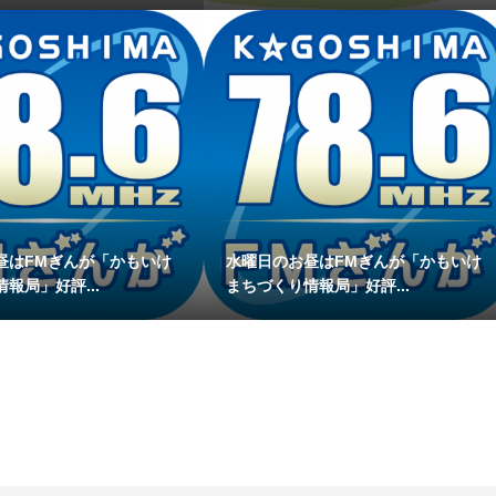
昼はFMぎんが「かもいけ
水曜日のお昼はFMぎんが「かもいけ
報局」好評...
まちづくり情報局」好評...