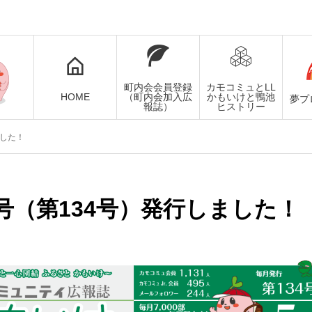
町内会会員登録
カモコミュとLL
HOME
（町内会加入広
かもいけと鴨池
夢プ
報誌）
ヒストリー
ました！
月号（第134号）発行しました！