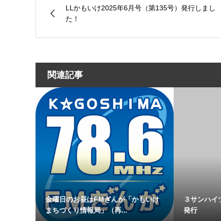
LLかもいけ2025年6月号（第135号）発行しまし
た！
関連記事
金曜日のお昼はFMぎんが「かもいけ
３サンハイ
まちづくり情報局」（再...
発行