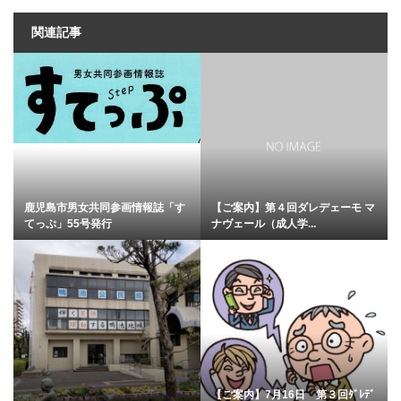
関連記事
鹿児島市男女共同参画情報誌「す
【ご案内】第４回ダレデェーモ マ
てっぷ」55号発行
ナヴェール（成人学...
【ご案内】7月16日 第３回ﾀﾞﾚﾃﾞ