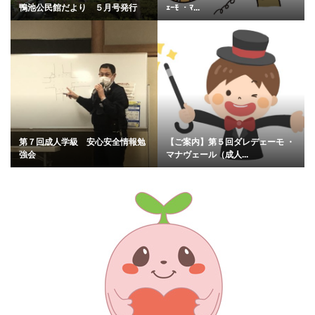
鴨池公民館だより ５月号発行
ｪｰﾓ ・ﾏ...
第７回成人学級 安心安全情報勉
【ご案内】第５回ダレデェーモ ・
強会
マナヴェール（成人...