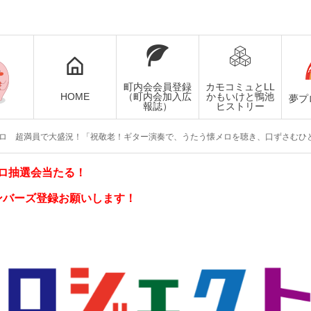
町内会会員登録
カモコミュとLL
HOME
（町内会加入広
かもいけと鴨池
夢プ
報誌）
ヒストリー
学級） 懐メロ 超満員で大盛況！「祝敬老！ギター演奏で、うたう懐メロを聴き、口ずさむひ
ロ抽選会当たる！
ンバーズ登録お願いします！