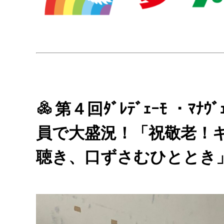
第４回ﾀﾞﾚﾃﾞｪｰﾓ ・ﾏ
員で大盛況！「祝敬老！
聴き、口ずさむひととき