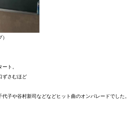
プ）
タート。
口ずさむほど
千代子や谷村新司などなどヒット曲のオンパレードでした。