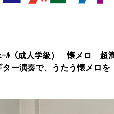
ﾅｳﾞｪｰﾙ（成人学級） 懐メロ 超
ギター演奏で、うたう懐メロを
」