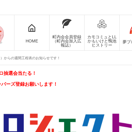
町内会会員登録
カモコミュとLL
HOME
（町内会加入広
かもいけと鴨池
夢プ
報誌）
ヒストリー
月）からの週間工程表のお知らせです！
ロ抽選会当たる！
ンバーズ登録お願いします！