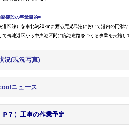
道路建設の事業目的■
港区線）を南北約20kmに渡る鹿児島港において港内の円滑な
して鴨池港区から中央港区間に臨港道路をつくる事業を実施し
状況(現況写真)
ncoo!ニュース
、P７）工事の作業予定