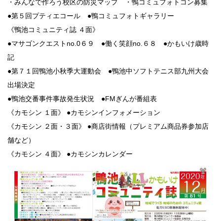
・みんなで作ろう校区の防災マップ ・鴨コミュフォトコン募集
●第５回プティエコール ●鴨コミュフォトギャラリー
《鴨池コミュニティ誌 ４面》
●マサゴンクエストno.0６９ ●働く笑顔no.６８ ●かもいけ歳時
記
●第７１回鴨池小秋季大運動会 ●鴨池中ソフトテニス部九州大会
出場決定
●鴨池交番事件事故発生状況 ●FMぎんが番組表
《カモシン １面》 ●カモシンインフォメーション
《カモシン ２面・３面》 ●商店街情報（プレミアム商品券参加店
舗など）
《カモシン ４面》 ●カモシンカレンダー