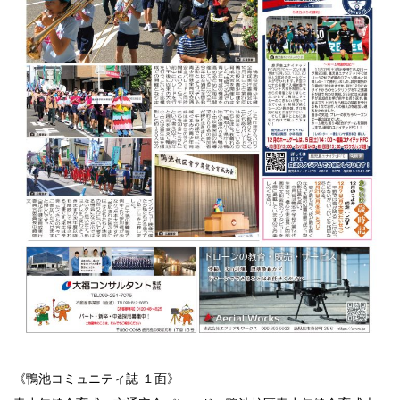
《鴨池コミュニティ誌 １面》