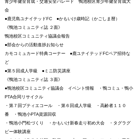
青少年健全育成・交通安全パレード 鴨池校区青少年健全育成大
会
●鹿児島ユナイテッドFC ●かもいけ歳時記（かごしま暦）
《鴨池コミュニティ誌 ２面》
鴨池校区コミュニティ協議会報告
●部会からの活動進捗お知らせ
カモコミュカード特典コーナー ●鹿ユナイテッドFCペア招待な
ど
●第５回成人学級 ●ミニ防災講座
《鴨池コミュニティ誌 ３面》
●鴨池校区コミュニティ協議会 イベント情報 ・鴨コミュ・鴨小
PTA合同リサイクル
・第７回プティエコール ・第６回成人学級 ・高齢者１１０
番 ・鴨池小PTA資源回収
・鴨池小門松づくり ・かもいけ新春走り初め大会 ・タグラグ
ビー体験講座