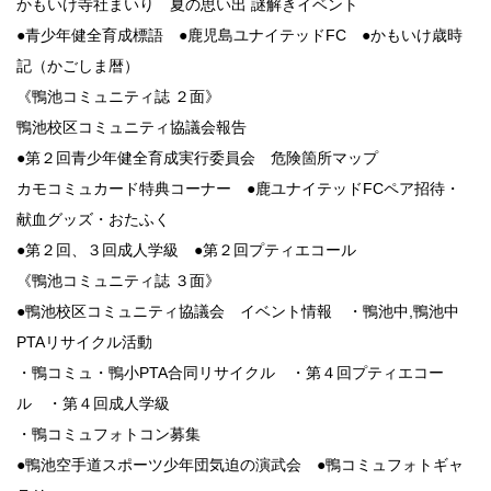
かもいけ寺社まいり 夏の思い出 謎解きイベント
●青少年健全育成標語 ●鹿児島ユナイテッドFC ●かもいけ歳時
記（かごしま暦）
《鴨池コミュニティ誌 ２面》
鴨池校区コミュニティ協議会報告
●第２回青少年健全育成実行委員会 危険箇所マップ
カモコミュカード特典コーナー ●鹿ユナイテッドFCペア招待・
献血グッズ・おたふく
●第２回、３回成人学級 ●第２回プティエコール
《鴨池コミュニティ誌 ３面》
●鴨池校区コミュニティ協議会 イベント情報 ・鴨池中,鴨池中
PTAリサイクル活動
・鴨コミュ・鴨小PTA合同リサイクル ・第４回プティエコー
ル ・第４回成人学級
・鴨コミュフォトコン募集
●鴨池空手道スポーツ少年団気迫の演武会 ●鴨コミュフォトギャ