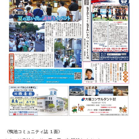
《鴨池コミュニティ誌 １面》