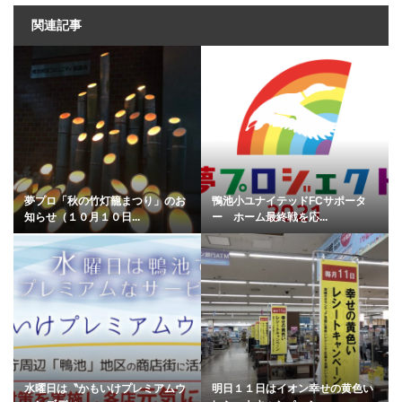
関連記事
夢プロ「秋の竹灯籠まつり」のお
鴨池小ユナイテッドFCサポータ
知らせ（１０月１０日...
ー ホーム最終戦を応...
水曜日は〝かもいけプレミアムウ
明日１１日はイオン幸せの黄色い