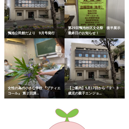
第29回鴨池校区文化祭 後半展示
鴨池公民館だより 9月号発行
最終日のお知らせ！
女性の為の小さな学校 『プティエ
【ご案内】5月17日から「２・３
コ―ル』 第２回講...
歳児の親子エンジョ...