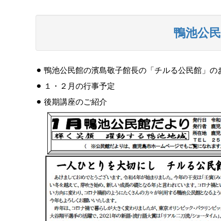
鴨池公民
⚫︎ 鴨池公民館の濱島敬子館長の「チルる公民館」の
⚫︎ １・２月の行事予定
⚫︎ 後期講座のご紹介