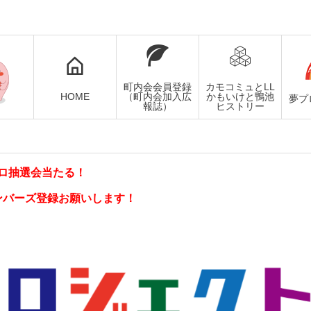
町内会会員登録
カモコミュとLL
HOME
（町内会加入広
かもいけと鴨池
夢プ
報誌）
ヒストリー
ロ抽選会当たる！
ンバーズ登録お願いします！