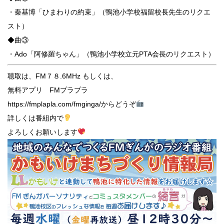
・秦基博「ひまわりの約束」（鴨池小学校福留校長先生のリクエ
スト）
◆曲③
・Ado「阿修羅ちゃん」（鴨池小学校立元PTA会長のリクエスト）
聴取は、FM７８.6MHz もしくは、
無料アプリ FMプラプラ
https://fmplapla.com/fmginga/からどうぞ
詳しくは番組内で
よろしくお願いします