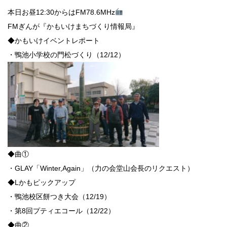
本日お昼12:30からはFM78.6MHz
FMぎんが『かもいけまちづくり情報局』
◆かもいけイベントレポート
・鴨池小学校の門松づくり（12/12）
◆曲①
・GLAY「Winter,Again」（力の会堂山会長のリクエスト）
◆Lかもピックアップ
・鴨池校区餅つき大会（12/19）
・第8回プティエコール（12/22）
◆曲②