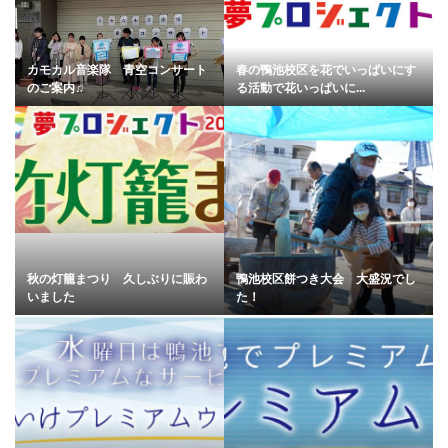
カモカル音楽隊 青空コンサート
春の鴨池校区を花でいっぱいにす
のご案内♫
る活動で花いっぱいに...
秋の灯籠まつり 久しぶりに賑わ
鴨池校区餅つき大会 大盛況でし
いました
た！