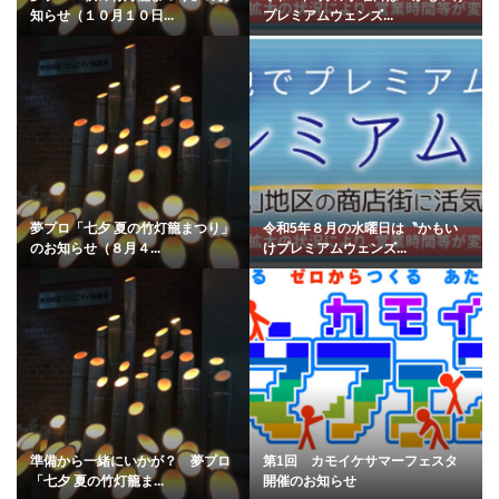
知らせ（１０月１０日...
プレミアムウェンズ...
夢プロ「七夕 夏の竹灯籠まつり」
令和5年８月の水曜日は〝かもい
のお知らせ（８月４...
けプレミアムウェンズ...
準備から一緒にいかが？ 夢プロ
第1回 カモイケサマーフェスタ
「七夕 夏の竹灯籠ま...
開催のお知らせ