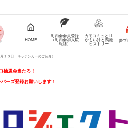
町内会会員登録
カモコミュとLL
HOME
（町内会加入広
かもいけと鴨池
夢プ
報誌）
ヒストリー
０月１０日 キッチンカーのご紹介）
ロ抽選会当たる！
ンバーズ登録お願いします！