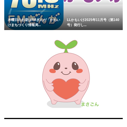
水曜日のお昼はFMぎんが「かもい
LLかもいけ2025年11月号（第140
けまちづくり情報局...
号）発行し...