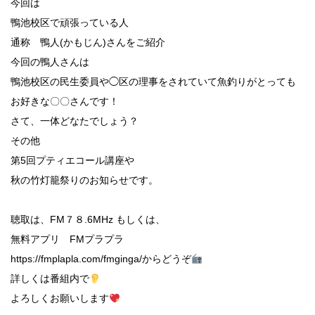
今回は
鴨池校区で頑張っている人
通称 鴨人(かもじん)さんをご紹介
今回の鴨人さんは
鴨池校区の民生委員や◯区の理事をされていて魚釣りがとっても
お好きな〇〇さんです！
さて、一体どなたでしょう？
その他
第5回プティエコール講座や
秋の竹灯籠祭りのお知らせです。
聴取は、FM７８.6MHz もしくは、
無料アプリ FMプラプラ
https://fmplapla.com/fmginga/からどうぞ
詳しくは番組内で
よろしくお願いします