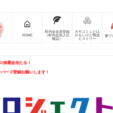
町内会会員登録
カモコミュとLL
HOME
（町内会加入広
かもいけと鴨池
夢プ
報誌）
ヒストリー
ロ抽選会当たる！
ンバーズ登録お願いします！