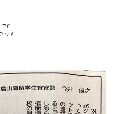
生です
ています