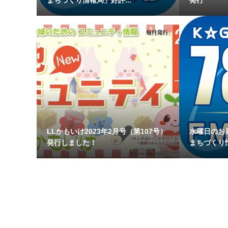
まちづくり情報局」好評...
発行
LLかもいけ2023年2月号（第107号）
水曜日のお
発行しました！
まちづくり情