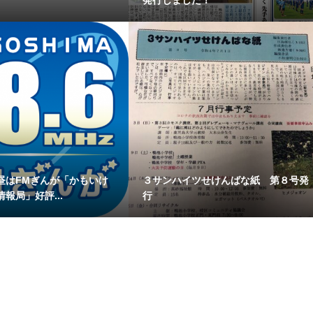
発行しました！
昼はFMぎんが「かもいけ
３サンハイツせけんばな紙 第８号発
報局」好評...
行