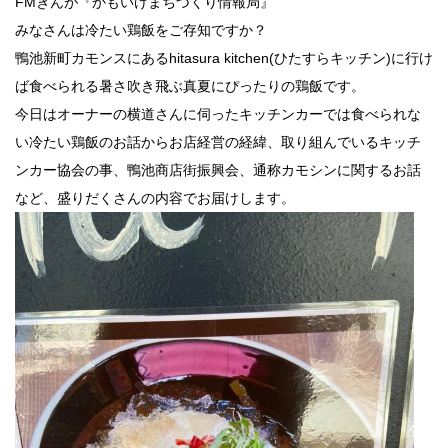
FMぎんが『かもいけまちづくり情報局』
みなさんは冷たい鶏飯をご存知ですか？
鴨池新町カモンスにあるhitasura kitchen(ひたすらキッチン)に行け
ば食べられる暑さ吹き飛ぶ真夏にぴったりの鶏飯です。
今日はオーナーの横道さんに伺ったキッチンカーでは食べられな
い冷たい鶏飯のお話からお店経営の経緯、取り組んでいるキッチ
ンカー協会の事、鴨池商店街振興会、通称カモシンに関するお話
など、盛りだくさんの内容でお届けします。