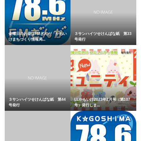
金曜日のお昼はFMぎんが「かもい
３サンハイツせけんばな紙 第33
けまちづくり情報局...
号発行
３サンハイツせけんばな紙 第44
LLかもいけ2023年2月号（第107
号発行
号）発行しま...