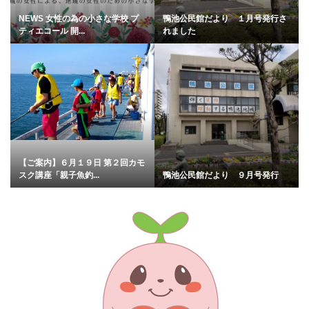
NEWS 女性の為の小さな学校 プ
鴨池公民館だより １月号発行さ
ティエコール 開...
れました
【ご案内】６月１９日 第２回カモ
スク講座「親子魚釣...
鴨池公民館だより ９月号発行