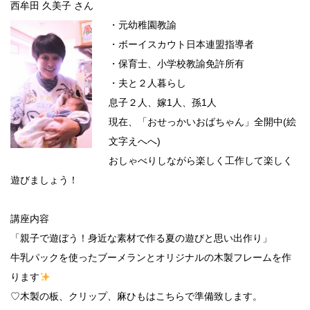
西牟田 久美子 さん
・元幼稚園教諭
・ボーイスカウト日本連盟指導者
・保育士、小学校教諭免許所有
・夫と２人暮らし
息子２人、嫁1人、孫1人
現在、「おせっかいおばちゃん」全開中(絵
文字えへへ)
おしゃべりしながら楽しく工作して楽しく
遊びましょう！
講座内容
「親子で遊ぼう！身近な素材で作る夏の遊びと思い出作り」
牛乳パックを使ったブーメランとオリジナルの木製フレームを作
ります
♡木製の板、クリップ、麻ひもはこちらで準備致します。