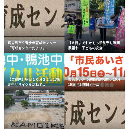
鹿児島市立青少年育成センター
【５日まで】かもっ子見守り週間
「育成センターだより」...
展開中！子どもの安全...
【ご案内】明日１０月２２日は鴨
市民あいさつ運動強調期間／10月
池中リサイクル活動で...
15日（土曜日）～...