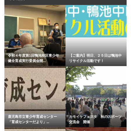
令和４年度第1回鴨池校区青少年
【ご案内】明日、２５日は鴨池中
健全育成実行委員会開...
リサイクル活動です！
鹿児島市立青少年育成センター
カモイケフェスタ 秋のスポーツ
「育成センターだより」...
交流会 開催