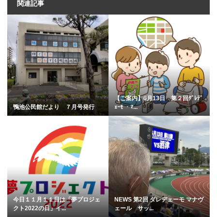
関連記事
【ご案内】6月13日 第２回ﾀﾞﾚﾃﾞ
鴨池公民館だより ７月号発行
ｪｰﾓ ・ﾏ...
今日１１月１１日は「夢プロジェ
NEWS 第2回 ダレデェーモ マナヴ
クト2022の日」イ...
ェール サッ...