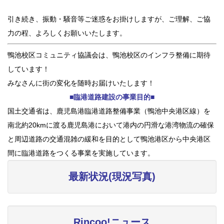
引き続き、振動・騒音等ご迷惑をお掛けしますが、ご理解、ご協
力の程、よろしくお願いいたします。
鴨池校区コミュニティ協議会は、鴨池校区のインフラ整備に期待
しています！
みなさんに街の変化を随時お届けいたします！
■臨港道路建設の事業目的■
国土交通省は、鹿児島港臨港道路整備事業（鴨池中央港区線）を
南北約20kmに渡る鹿児島港において港内の円滑な港湾物流の確保
と周辺道路の交通混雑の緩和を目的として鴨池港区から中央港区
間に臨港道路をつくる事業を実施しています。
最新状況(現況写真)
Rincoo!ニュース