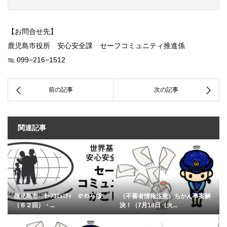
【お問合せ先】
鹿児島市役所 安心安全課 セーフコミュニティ推進係
℡ 099−216−1512
関連記事
鹿児島市 ｾｰﾌｺﾐｭﾆﾃｨ かわら版
（不審者情報注意）ちかん事案解
（６２回）・...
決！（7月18日（火...